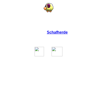
ick
Dopp
Du kannst das Programm auch mehrfach
zum B
starten,
dann hast Du eine
Schafherde
(bis zu 9
Stück). Aber Vorsicht, die lieben Tierchen sind
ter
überhaupt nicht stubenrein...!
er
P.S.:
Kein Wunder allerdings bei den vielen
Blumen, die sie fressen.
zum